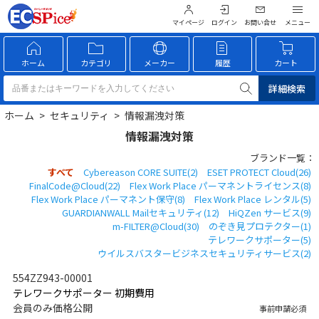
マイページ
ログイン
お問い合せ
ホーム
カテゴリ
メーカー
履歴
カート
詳細検索
ホーム
>
セキュリティ
>
情報漏洩対策
情報漏洩対策
ブランド一覧：
すべて
Cybereason CORE SUITE(2)
ESET PROTECT Cloud(26)
FinalCode@Cloud(22)
Flex Work Place パーマネントライセンス(8)
Flex Work Place パーマネント保守(8)
Flex Work Place レンタル(5)
GUARDIANWALL Mailセキュリティ(12)
HiQZen サービス(9)
m-FILTER@Cloud(30)
のぞき見プロテクター(1)
テレワークサポーター(5)
ウイルスバスタービジネスセキュリティサービス(2)
554ZZ943-00001
テレワークサポーター 初期費用
会員のみ価格公開
事前申請必須